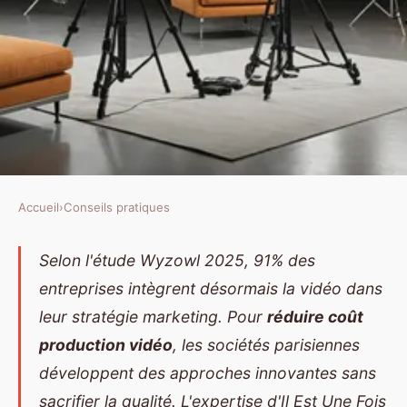
Accueil
›
Conseils pratiques
CONSEILS PRATIQUES
Comment réduire le coût d'une
Selon l'étude Wyzowl 2025, 91% des
entreprises intègrent désormais la vidéo dans
production vidéo sans sacrifier
leur stratégie marketing. Pour
réduire coût
la qualité ?
production vidéo
, les sociétés parisiennes
Louis
•
26 avril 2026
•
12 min de lecture
développent des approches innovantes sans
sacrifier la qualité. L'expertise d'Il Est Une Fois