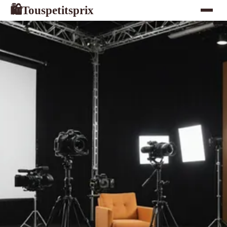
Touspetitsprix
🛍