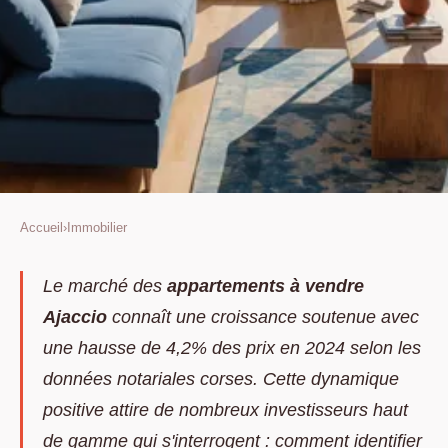
Accueil
›
Immobilier
IMMOBILIER
Appartements à vendre à
Le marché des
appartements à vendre
Ajaccio
connaît une croissance soutenue avec
ajaccio : comment choisir entre
une hausse de 4,2% des prix en 2024 selon les
vue mer, centre et quartier
données notariales corses. Cette dynamique
calme ?
positive attire de nombreux investisseurs haut
Louis
•
15 février 2026
•
14 min de lecture
de gamme qui s'interrogent : comment identifier